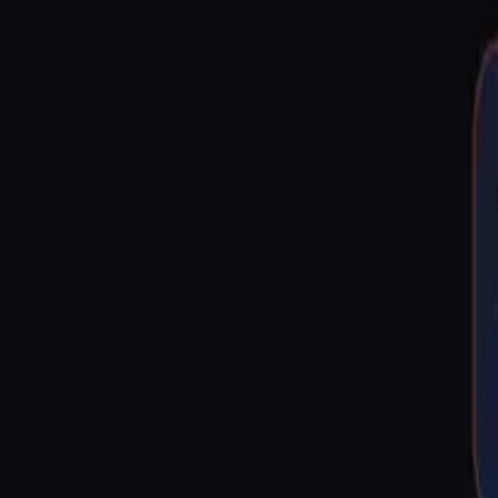
Claw101
文档
▾
文档
教程
案例
资源库
博客
FAQ
中文
▾
搜索