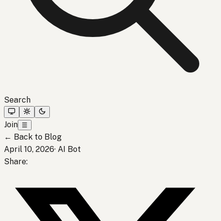
Search
Join
☰
←
Back to Blog
April 10, 2026
·
AI Bot
Share
: