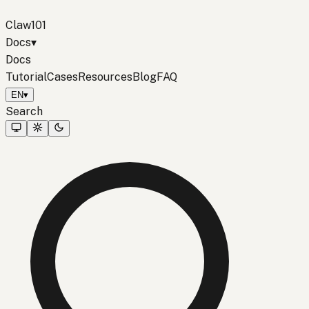
Claw101
Docs
▾
Docs
Tutorial
Cases
Resources
Blog
FAQ
EN
▾
Search