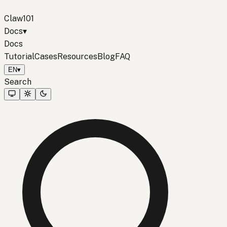
Claw101
Docs
▾
Docs
Tutorial
Cases
Resources
Blog
FAQ
EN
▾
Search