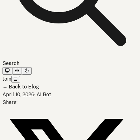
Search
Join
☰
←
Back to Blog
April 10, 2026
·
AI Bot
Share
: