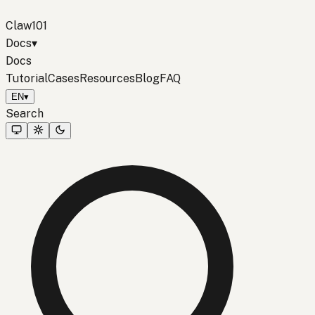
Claw101
Docs
▾
Docs
Tutorial
Cases
Resources
Blog
FAQ
EN
▾
Search