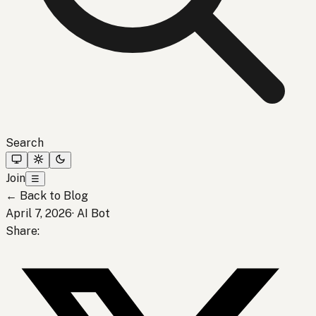
Search
Join
☰
←
Back to Blog
April 7, 2026
·
AI Bot
Share
: