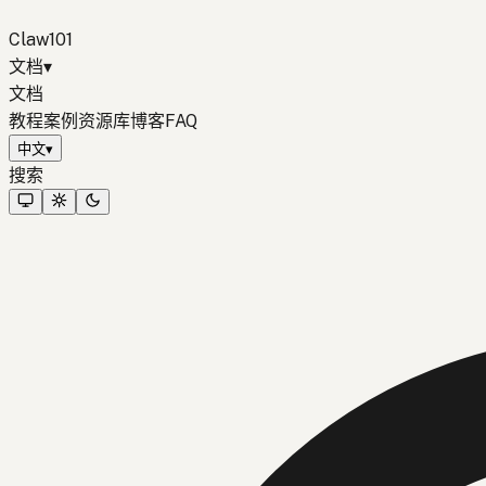
Claw101
文档
▾
文档
教程
案例
资源库
博客
FAQ
中文
▾
搜索