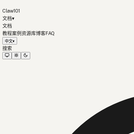
Claw101
文档
▾
文档
教程
案例
资源库
博客
FAQ
中文
▾
搜索