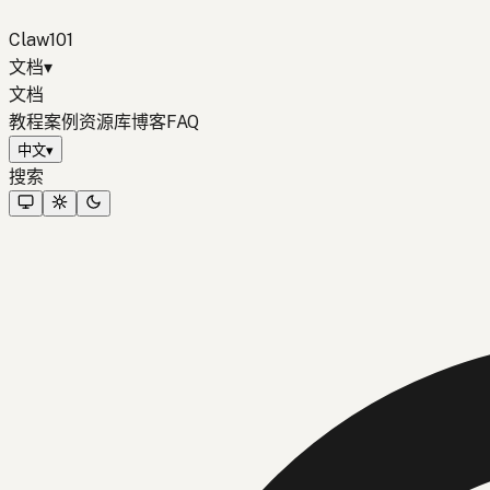
Claw101
文档
▾
文档
教程
案例
资源库
博客
FAQ
中文
▾
搜索