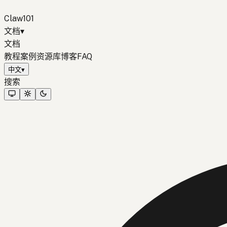
Claw101
文档
▾
文档
教程
案例
资源库
博客
FAQ
中文
▾
搜索